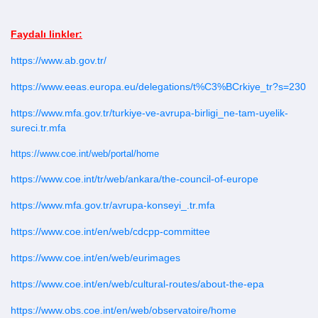
Faydalı linkler:
https://www.ab.gov.tr/
https://www.eeas.europa.eu/delegations/t%C3%BCrkiye_tr?s=230
https://www.mfa.gov.tr/turkiye-ve-avrupa-birligi_ne-tam-uyelik-
sureci.tr.mfa
https://www.coe.int/web/portal/home
https://www.coe.int/tr/web/ankara/the-council-of-europe
https://www.mfa.gov.tr/avrupa-konseyi_.tr.mfa
https://www.coe.int/en/web/cdcpp-committee
https://www.coe.int/en/web/eurimages
https://www.coe.int/en/web/cultural-routes/about-the-epa
https://www.obs.coe.int/en/web/observatoire/home