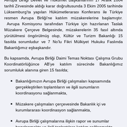
Avrupa Birliği Devlet ve Hükümet Başkanlarının 17 Aralık 2004
tarihli Zirvesinde aldığı karar doğrultusunda 3 Ekim 2005 tarihinde
Lüksemburg'ta yapılan Hükümetlerarası Konferans ile Türkiye
resmen Avrupa Birliği'ne katılım müzakerelerine başlamıştır.
Avrupa Komisyonu tarafından Türkiye için hazırlanan Taslak
Müzakere Çerçeve Belgesinde, müzakerelerin 35 fasıl altında
yürütülmesi öngörülmüş olup, Kültür ve Turizm Bakanlığı 15
fasılda sorumludur ve 7 No’lu Fikri Mülkiyet Hukuku Faslında
Bakanlığımız eşbaşkandır.
Bu kapsamda, Avrupa Birliği Daimi Temas Noktası Çalışma Grubu
Koordinatörlüğünce AB’ye katılım sürecinde Bakanlığımız
sorumluluk alanına giren 15 fasılda;
Bakanlığımızın Avrupa Birliği çalışmaları kapsamında
gerçekleştirilen toplantıların ve ilgili sunumların
koordinasyonu sağlanmakta,
Müzakere çalışmaları çerçevesinde Bakanlık içi ve
kurumlararası koordinasyon sağlanmakta,
Avrupa Birliği çalışmalarına ilişkin rapor ve sunumlar